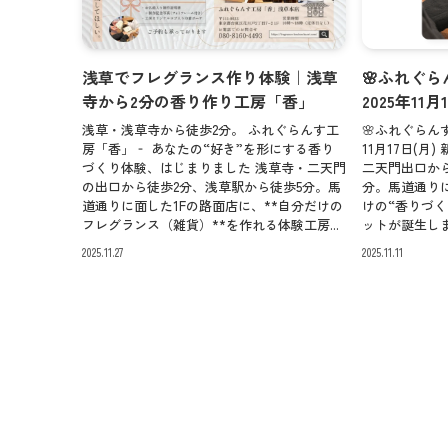
浅草でフレグランス作り体験｜浅草
🌸ふれぐ
寺から2分の香り作り工房「香」
2025年11
浅草・浅草寺から徒歩2分。 ふれぐらんす工
🌸ふれぐらんす
房「香」‐ あなたの“好き”を形にする香り
11月17日(月
づくり体験、はじまりました 浅草寺・二天門
二天門出口か
の出口から徒歩2分、浅草駅から徒歩5分。馬
分。馬道通り
道通りに面した1Fの路面店に、**自分だけの
けの“香りづ
フレグランス（雑貨）**を作れる体験工房...
ットが誕生しま
2025.11.27
2025.11.11