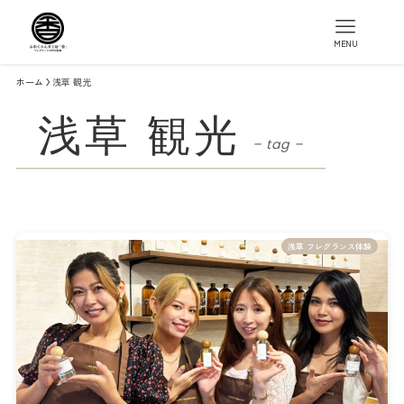
MENU
ホーム
浅草 観光
浅草 観光
– tag –
浅草 フレグランス体験