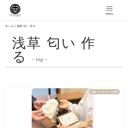
MENU
ホーム
浅草 匂い 作る
浅草 匂い 作
る
– tag –
浅草 フレグランス体験