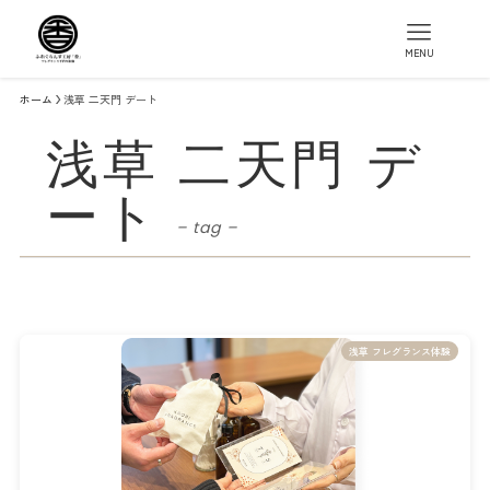
MENU
ホーム
浅草 二天門 デート
浅草 二天門 デ
ート
– tag –
浅草 フレグランス体験